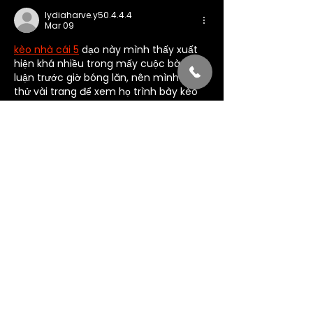
lydiaharve.y50.4.4.4
Mar 09
kèo nhà cái 5
 dạo này mình thấy xuất 
hiện khá nhiều trong mấy cuộc bàn 
luận trước giờ bóng lăn, nên mình ghé 
thử vài trang để xem họ trình bày kèo 
ra sao. Mình không rành để soi từng tỷ 
lệ chi tiết, chủ yếu xem giao diện có dễ 
nhìn không. Kiểu như bảng kèo chia cột 
rõ ràng, tách từng loại kèo riêng, và mỗi 
trận có phần cập nhật gọn gàng thì 
đọc lướt cũng…
Show More
Like
Reply
Tara Doridy
Feb 18
Huh, this is a pretty random combo—a 