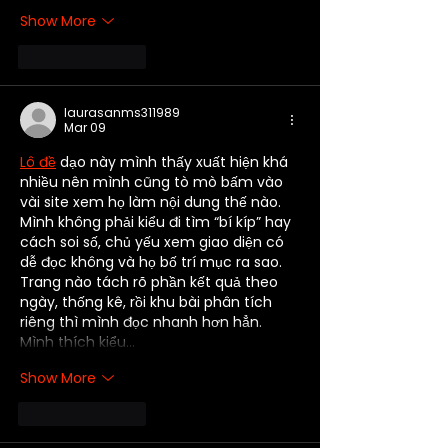
Show More
Like
Reply
laurasanms311989
Mar 09
Lô đề
 dạo này mình thấy xuất hiện khá 
nhiều nên mình cũng tò mò bấm vào 
vài site xem họ làm nội dung thế nào. 
Mình không phải kiểu đi tìm “bí kíp” hay 
cách soi số, chủ yếu xem giao diện có 
dễ đọc không và họ bố trí mục ra sao. 
Trang nào tách rõ phần kết quả theo 
ngày, thống kê, rồi khu bài phân tích 
riêng thì mình đọc nhanh hơn hẳn. 
Mình thích kiểu…
Show More
Like
Reply