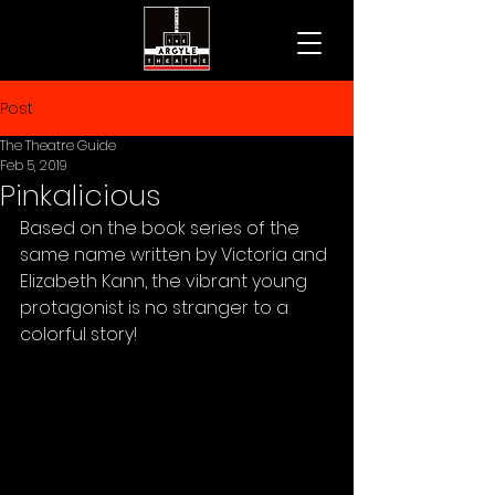
Post
The Theatre Guide
Feb 5, 2019
Pinkalicious
Based on the book series of the 
same name written by Victoria and 
Elizabeth Kann, the vibrant young 
protagonist is no stranger to a 
colorful story!