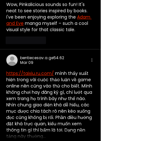
Wow, Pinkalicious sounds so fun! It's 
neat to see stories inspired by books. 
I've been enjoying exploring the 
Adam 
and Eve
 manga myself – such a cool 
visual style for that classic tale.
Like
Reply
bentiecesav.a.ge54.62
Mar 09
https://taixiu.ru.com/
 mình thấy xuất 
hiện trong vài cuộc thảo luận về game 
online nên cũng vào thử cho biết. Mình 
không chơi hay đăng ký gì, chỉ lướt qua 
xem trang họ trình bày như thế nào. 
Nhìn chung giao diện khá dễ hiểu, các 
mục được chia tách rõ nên kéo xuống 
đọc cũng không bị rối. Phần điều hướng 
đặt khá trực quan, kiểu muốn xem 
thông tin gì thì bấm là tới. Dạng nền 
tảng này thường…