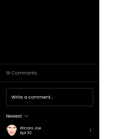
18 Comments
Write a comment...
Newest
The Happy Elf – Argyle Theatre
Winola Joe
– Children’s Theatre Review
Apr 30