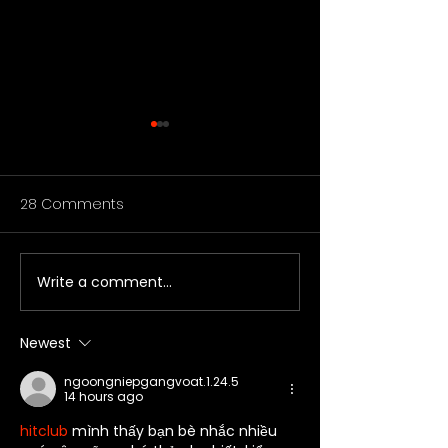
28 Comments
Write a comment...
As Seen in The Islip
Review: THE PRI
Bulletin
EGYPT at The Ar
Theatre
Newest
ngoongniepgangvoat.1.24.5
14 hours ago
hitclub
 mình thấy bạn bè nhắc nhiều 