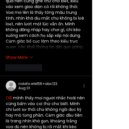
quá nên cũng ghé thử cho biết, kiểu 
vào xem giao diện có rối không thôi. 
Vừa mở lên là thấy tông màu trung 
tính, nhìn khá dịu mắt chứ không bị loè 
loẹt, nên lướt một lúc vẫn ổn. Mình 
không đăng nhập hay chơi gì, chỉ kéo 
xuống xem cách họ sắp xếp nội dung. 
Cảm giác bố cục làm theo kiểu trực 
quan, các khối thông tin đặt gọn gàng…
Show More
Like
Reply
nolafo.wle156+abc123
Aug 01
O8
 mình thấy mọi người nhắc hoài nên 
cũng bấm vào coi thử cho biết. Mình 
chỉ lướt sơ thôi chứ không ngồi đọc kỹ 
hay mò từng phần. Cảm giác đầu tiên 
là trang nhìn khá gọn, khoảng trắng 
vừa đủ nên không bị rối mắt khi kéo 