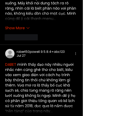
xuống. Mấy khối nội dung tách ra rõ 
ràng, nhìn cái là biết phần nào với phần 
nào, không kiểu dồn chữ một cục. Mình 
cũng để ý cái thanh menu…
Show More
Like
Reply
robert50powell.9.5.8.4+abc123
Jul 27
DABET
 mình thấy dạo này nhiều người 
nhắc nên cũng ghé thử cho biết, kiểu 
vào xem giao diện với cách họ trình 
bày thông tin thôi chứ không làm gì 
thêm. Vừa mở ra là thấy bố cục khá 
sạch sẽ, chia từng mảng rõ ràng nên 
lướt xuống không bị ngợp. Mình để ý họ 
có phần giới thiệu tổng quan và kể lịch 
sử từ năm 2018, đọc qua là nắm được 
“nền tảng” của trang này…